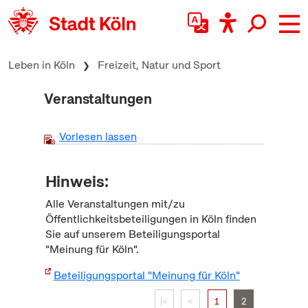
zum Inhalt springen
Leben in Köln
Freizeit, Natur und Sport
Veranstaltungen
Vorlesen lassen
Hinweis:
Alle Veranstaltungen mit/zu
Öffentlichkeitsbeteiligungen in Köln finden
Sie auf unserem Beteiligungsportal
"Meinung für Köln".
Beteiligungsportal "Meinung für Köln"
|<
<
1
2