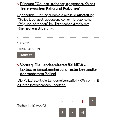
Führung "Geliebt, gehasst, gegessen. Kölner
Tiere zwischen Käfig und Körbchen"
Spannende Führung durch die aktuelle Ausstellung
"Geliebt, gehasst, gegessen: Kölner Tiere zwischen
Käfig und Körbchen" im Historischen Archiv mit
Rheinischem Bildarchiv.
5.2.2025
18 bis 19:30 Uhr
Eintritt frei
Vortrag: Die Landesreiterstaffel NRW –
taktische Einsatzeinheit und fester Bestandteil
der modernen Polizei
Die Polizei stellt die Landesreiterstaffel NRW vor – mit
all ihren interessanten Facetten.
|<
<
1
2
Treffer 1–10 von 23
3
>
>|