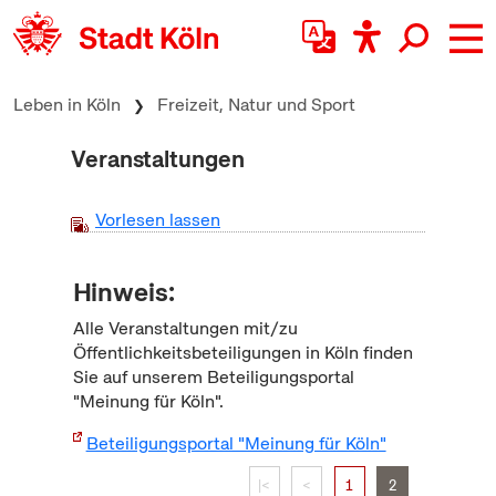
zum Inhalt springen
Leben in Köln
Freizeit, Natur und Sport
Veranstaltungen
Vorlesen lassen
Hinweis:
Alle Veranstaltungen mit/zu
Öffentlichkeitsbeteiligungen in Köln finden
Sie auf unserem Beteiligungsportal
"Meinung für Köln".
Beteiligungsportal "Meinung für Köln"
|<
<
1
2