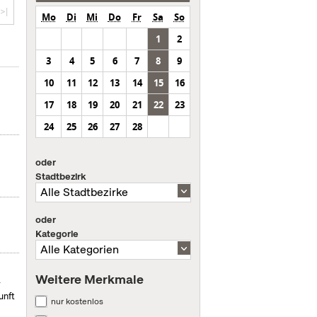
>|
Mo
Di
Mi
Do
Fr
Sa
So
1
2
3
4
5
6
7
8
9
10
11
12
13
14
15
16
17
18
19
20
21
22
23
24
25
26
27
28
oder
Stadtbezirk
oder
Kategorie
Weitere Merkmale
r
unft
nur kostenlos