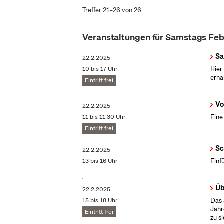
Treffer 21–26 von 26
Veranstaltungen für Samstags Fe
Sa
22.2.2025
10 bis 17 Uhr
Hier
erha
Eintritt frei
Vo
22.2.2025
11 bis 11:30 Uhr
Eine
Eintritt frei
Sc
22.2.2025
13 bis 16 Uhr
Einf
Üb
22.2.2025
15 bis 18 Uhr
Das 
Jahr
Eintritt frei
zu s