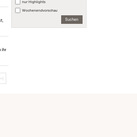
nur Highlights
Wochenendvorschau
Suchen
t,
 ihr
>|