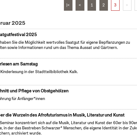
|<
<
1
2
3
>
bruar 2025
atgutfestival 2025
 haben Sie die Möglichkeit wertvolles Saatgut für eigene Bepflanzungen zu
lten sowie Informationen rund um das Thema Aussat und Gärtnern.
rlesen am Samstag
 Kinderlesung in der Stadtteilbibliothek Kalk.
hnitt und Pflege von Obstgehölzen
ührung für Anfänger*innen
er die Wurzeln des Afrofuturismus in Musik, Literatur und Kunst
Seminar konzentriert sich auf die Musik, Literatur und Kunst der 60er bis 90e
e, in der das Bestreben Schwarzer* Menschen, die eigene Identität in der Zuk
ichern, archiviert wurde.