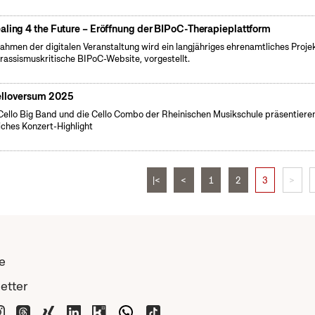
aling 4 the Future – Eröffnung der BIPoC-Therapieplattform
ahmen der digitalen Veranstaltung wird ein langjähriges ehrenamtliches Projek
 rassismuskritische BIPoC-Website, vorgestellt.
lloversum 2025
Cello Big Band und die Cello Combo der Rheinischen Musikschule präsentieren
liches Konzert-Highlight
|<
<
1
2
3
>
e
etter