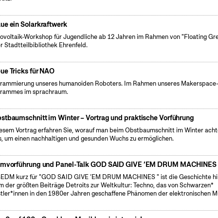
ue ein Solarkraftwerk
tovoltaik-Workshop für Jugendliche ab 12 Jahren im Rahmen von "Floating Gr
er Stadtteilbibliothek Ehrenfeld.
ue Tricks für NAO
rammierung unseres humanoiden Roboters. Im Rahmen unseres Makerspace
rammes im sprachraum.
stbaumschnitt im Winter – Vortrag und praktische Vorführung
iesem Vortrag erfahren Sie, worauf man beim Obstbaumschnitt im Winter ach
, um einen nachhaltigen und gesunden Wuchs zu ermöglichen.
lmvorführung und Panel-Talk GOD SAID GIVE ‘EM DRUM MACHINES
DM kurz für "GOD SAID GIVE ‘EM DRUM MACHINES " ist die Geschichte hi
m der größten Beiträge Detroits zur Weltkultur: Techno, das von Schwarzen*
tler*innen in den 1980er Jahren geschaffene Phänomen der elektronischen M