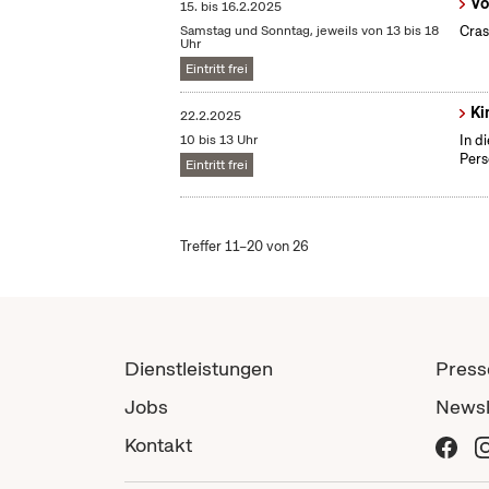
Vo
15.
bis
16.2.2025
Samstag und Sonntag, jeweils von 13 bis 18
Cras
Uhr
Eintritt frei
Ki
22.2.2025
10 bis 13 Uhr
In d
Pers
Eintritt frei
Treffer 11–20 von 26
Dienstleistungen
Press
Jobs
Newsl
Kontakt