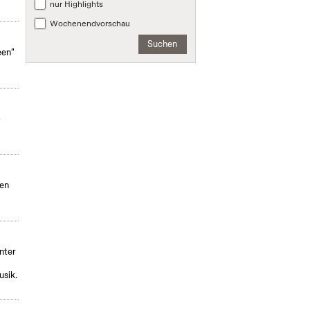
nur Highlights
Wochenendvorschau
Suchen
een"
-
ten
nter
usik.