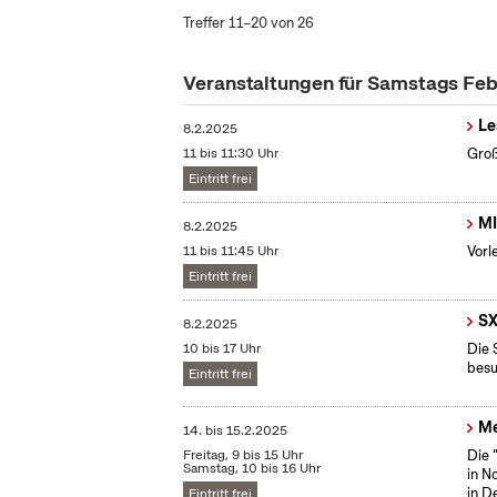
Treffer 11–20 von 26
Veranstaltungen für Samstags Fe
Le
8.2.2025
11 bis 11:30 Uhr
Groß
Eintritt frei
MI
8.2.2025
11 bis 11:45 Uhr
Vorl
Eintritt frei
SX
8.2.2025
10 bis 17 Uhr
Die 
besu
Eintritt frei
Me
14.
bis
15.2.2025
Freitag, 9 bis 15 Uhr
Die 
Samstag, 10 bis 16 Uhr
in N
in D
Eintritt frei