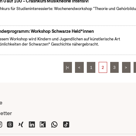
n 0 auf 100 – Crashkurs Musikheorie intensiv!
hkurs für Studieninteressierte: Wochenendworkshop "Theorie und Gehörbild
nderprogramm: Workshop Schwarze Held*innen
iesem Workshop wird Kindern und Jugendlichen auf künstlerische Art
önlichkeiten der Schwarzen* Geschichte nähergebracht.
|<
<
1
2
3
>
e
etter