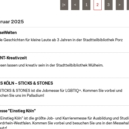
|<
<
1
2
3
>
bruar 2025
seWelten
e Geschichten für kleine Leute ab 3 Jahren in der Stadtteilbibliothek Porz
NT-Kreativzeit
esen lassen und kreativ sein in der Stadtteilbibliothek Mülheim.
S KÖLN – STICKS & STONES
STICKS & STONES ist die Jobmesse für LGBTIQ+. Kommen Sie vorbei und
chen Sie uns im Palladium!
sse "Einstieg Köln"
"Einstieg Köln" ist die größte Job- und Karrieremesse für Ausbildung und Stud
ordrhein-Westfalen. Kommen Sie vorbei und besuchen Sie uns in den Messehal
eutz!