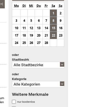
>|
Mo
Di
Mi
Do
Fr
Sa
So
1
2
3
4
5
6
7
8
9
10
11
12
13
14
15
16
17
18
19
20
21
22
23
24
25
26
27
28
oder
Stadtbezirk
oder
Kategorie
Weitere Merkmale
ium
nur kostenlos
len