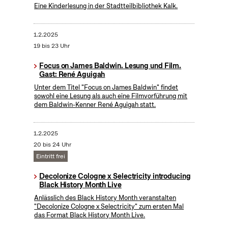
Eine Kinderlesung in der Stadtteilbibliothek Kalk.
1.2.2025
19 bis 23 Uhr
Focus on James Baldwin. Lesung und Film.
Gast: René Aguigah
Unter dem Titel "Focus on James Baldwin" findet
sowohl eine Lesung als auch eine Filmvorführung mit
dem Baldwin-Kenner René Aguigah statt.
1.2.2025
20 bis 24 Uhr
Eintritt frei
Decolonize Cologne x Selectricity introducing
Black History Month Live
Anlässlich des Black History Month veranstalten
"Decolonize Cologne x Selectricity" zum ersten Mal
das Format Black History Month Live.