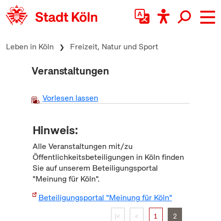
zum Inhalt springen
Leben in Köln
Freizeit, Natur und Sport
Veranstaltungen
Vorlesen lassen
Hinweis:
Alle Veranstaltungen mit/zu
Öffentlichkeitsbeteiligungen in Köln finden
Sie auf unserem Beteiligungsportal
"Meinung für Köln".
Beteiligungsportal "Meinung für Köln"
|<
<
1
2