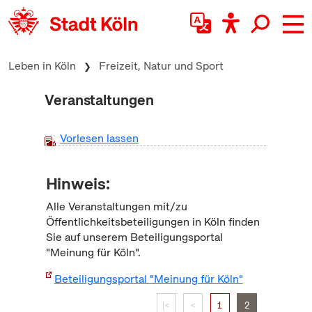
zum Inhalt springen
Leben in Köln
Freizeit, Natur und Sport
Veranstaltungen
Vorlesen lassen
Hinweis:
Alle Veranstaltungen mit/zu
Öffentlichkeitsbeteiligungen in Köln finden
Sie auf unserem Beteiligungsportal
"Meinung für Köln".
Beteiligungsportal "Meinung für Köln"
|<
<
1
2