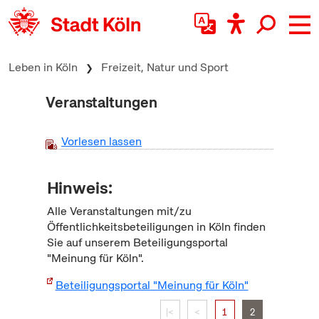
zum Inhalt springen
Leben in Köln
Freizeit, Natur und Sport
Veranstaltungen
Vorlesen lassen
Hinweis:
Alle Veranstaltungen mit/zu
Öffentlichkeitsbeteiligungen in Köln finden
Sie auf unserem Beteiligungsportal
"Meinung für Köln".
Beteiligungsportal "Meinung für Köln"
|<
<
1
2