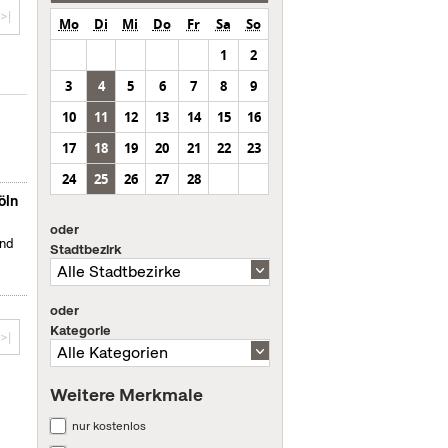
>|
Mo
Di
Mi
Do
Fr
Sa
So
1
2
3
4
5
6
7
8
9
10
11
12
13
14
15
16
17
18
19
20
21
22
23
24
25
26
27
28
öln
oder
und
Stadtbezirk
oder
Kategorie
>|
Weitere Merkmale
nur kostenlos