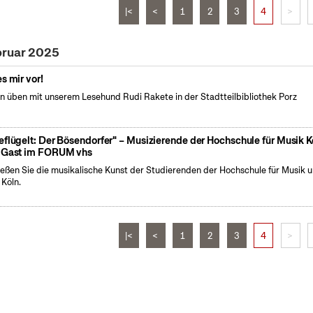
|<
<
1
2
3
4
>
bruar 2025
es mir vor!
n üben mit unserem Lesehund Rudi Rakete in der Stadtteilbibliothek Porz
eflügelt: Der Bösendorfer" – Musizierende der Hochschule für Musik K
 Gast im FORUM vhs
eßen Sie die musikalische Kunst der Studierenden der Hochschule für Musik 
 Köln.
|<
<
1
2
3
4
>