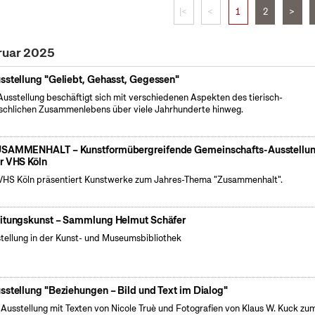
|<
<
1
2
>
ruar 2025
sstellung "Geliebt, Gehasst, Gegessen"
Ausstellung beschäftigt sich mit verschiedenen Aspekten des tierisch-
chlichen Zusammenlebens über viele Jahrhunderte hinweg.
SAMMENHALT – Kunstformübergreifende Gemeinschafts-Ausstellu
r VHS Köln
VHS Köln präsentiert Kunstwerke zum Jahres-Thema "Zusammenhalt".
itungskunst – Sammlung Helmut Schäfer
tellung in der Kunst- und Museumsbibliothek
sstellung "Beziehungen – Bild und Text im Dialog"
 Ausstellung mit Texten von Nicole Truè und Fotografien von Klaus W. Kuck zu