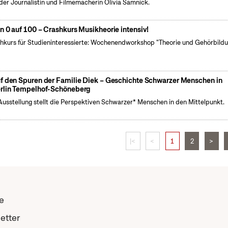
der Journalistin und Filmemacherin Olivia Samnick.
n 0 auf 100 – Crashkurs Musikheorie intensiv!
hkurs für Studieninteressierte: Wochenendworkshop "Theorie und Gehörbild
f den Spuren der Familie Diek – Geschichte Schwarzer Menschen in
rlin Tempelhof-Schöneberg
Ausstellung stellt die Perspektiven Schwarzer* Menschen in den Mittelpunkt.
|<
<
1
2
>
e
etter