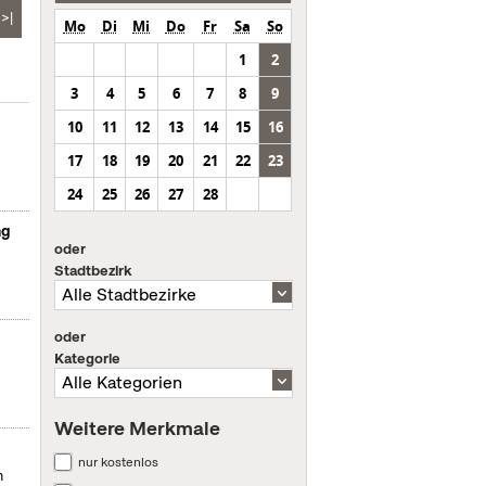
>|
Mo
Di
Mi
Do
Fr
Sa
So
1
2
3
4
5
6
7
8
9
10
11
12
13
14
15
16
17
18
19
20
21
22
23
24
25
26
27
28
ng
oder
Stadtbezirk
oder
Kategorie
Weitere Merkmale
nur kostenlos
m