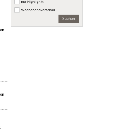
nur Highlights
Wochenendvorschau
Suchen
von
von
t
k