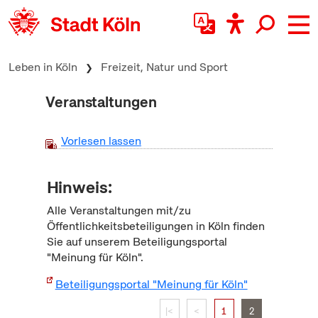
zum Inhalt springen
Leben in Köln
Freizeit, Natur und Sport
Veranstaltungen
Vorlesen lassen
Hinweis:
Alle Veranstaltungen mit/zu
Öffentlichkeitsbeteiligungen in Köln finden
Sie auf unserem Beteiligungsportal
"Meinung für Köln".
Beteiligungsportal "Meinung für Köln"
|<
<
1
2