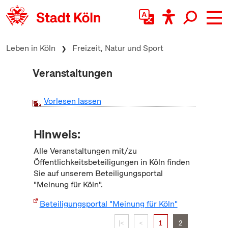
zum Inhalt springen
Leben in Köln
Freizeit, Natur und Sport
Veranstaltungen
Vorlesen lassen
Hinweis:
Alle Veranstaltungen mit/zu
Öffentlichkeitsbeteiligungen in Köln finden
Sie auf unserem Beteiligungsportal
"Meinung für Köln".
Beteiligungsportal "Meinung für Köln"
|<
<
1
2