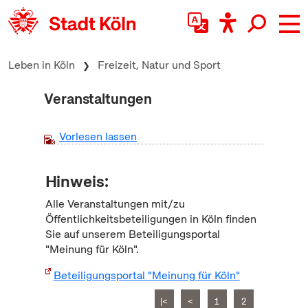
zum Inhalt springen
Leben in Köln
Freizeit, Natur und Sport
Veranstaltungen
Vorlesen lassen
Hinweis:
Alle Veranstaltungen mit/zu
Öffentlichkeitsbeteiligungen in Köln finden
Sie auf unserem Beteiligungsportal
"Meinung für Köln".
Beteiligungsportal "Meinung für Köln"
|<
<
1
2