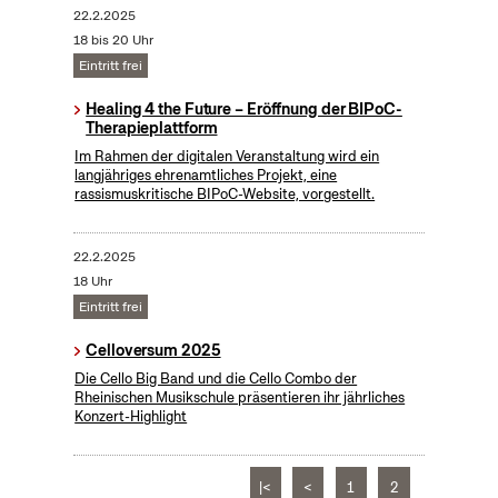
22.2.2025
18 bis 20 Uhr
Eintritt frei
Healing 4 the Future – Eröffnung der BIPoC-
Therapieplattform
Im Rahmen der digitalen Veranstaltung wird ein
langjähriges ehrenamtliches Projekt, eine
rassismuskritische BIPoC-Website, vorgestellt.
22.2.2025
18 Uhr
Eintritt frei
Celloversum 2025
Die Cello Big Band und die Cello Combo der
Rheinischen Musikschule präsentieren ihr jährliches
Konzert-Highlight
|<
<
1
2