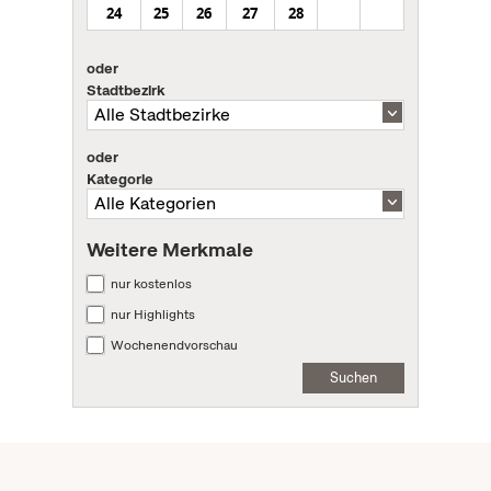
24
25
26
27
28
oder
Stadtbezirk
oder
Kategorie
Weitere Merkmale
nur kostenlos
nur Highlights
Wochenendvorschau
Suchen