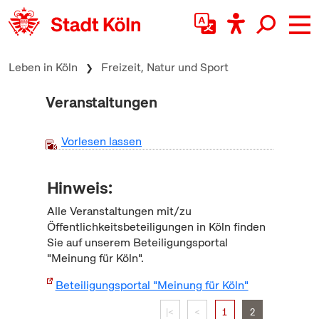
zum Inhalt springen
Leben in Köln
Freizeit, Natur und Sport
Veranstaltungen
Vorlesen lassen
Hinweis:
Alle Veranstaltungen mit/zu
Öffentlichkeitsbeteiligungen in Köln finden
Sie auf unserem Beteiligungsportal
"Meinung für Köln".
Beteiligungsportal "Meinung für Köln"
|<
<
1
2