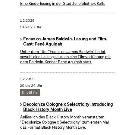
Eine Kinderlesung in der Stadtteilbibliothek Kalk.
1.2.2025
19 bis 23 Uhr
Focus on James Baldwin. Lesung und Film.
Gast: René Aguigah
Unter dem Titel "Focus on James Baldwin" findet
sowohl eine Lesung als auch eine Filmvorführung mit
dem Baldwin-Kenner René Aguigah statt.
1.2.2025
20 bis 24 Uhr
Eintritt frei
Decolonize Cologne x Selectricity introducing
Black History Month Live
Anlässlich des Black History Month veranstalten
"Decolonize Cologne x Selectricity" zum ersten Mal
das Format Black History Month Live.