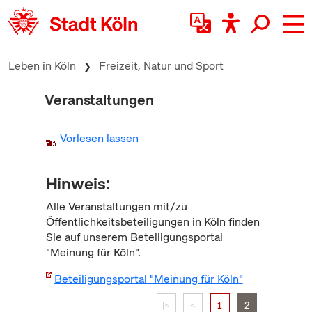
zum Inhalt springen
Leben in Köln
Freizeit, Natur und Sport
Veranstaltungen
Vorlesen lassen
Hinweis:
Alle Veranstaltungen mit/zu
Öffentlichkeitsbeteiligungen in Köln finden
Sie auf unserem Beteiligungsportal
"Meinung für Köln".
Beteiligungsportal "Meinung für Köln"
|<
<
1
2