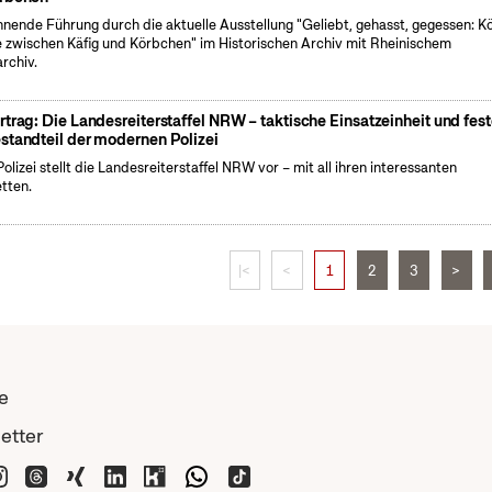
nende Führung durch die aktuelle Ausstellung "Geliebt, gehasst, gegessen: K
e zwischen Käfig und Körbchen" im Historischen Archiv mit Rheinischem
archiv.
rtrag: Die Landesreiterstaffel NRW – taktische Einsatzeinheit und fest
standteil der modernen Polizei
Polizei stellt die Landesreiterstaffel NRW vor – mit all ihren interessanten
tten.
|<
<
1
2
3
>
e
etter