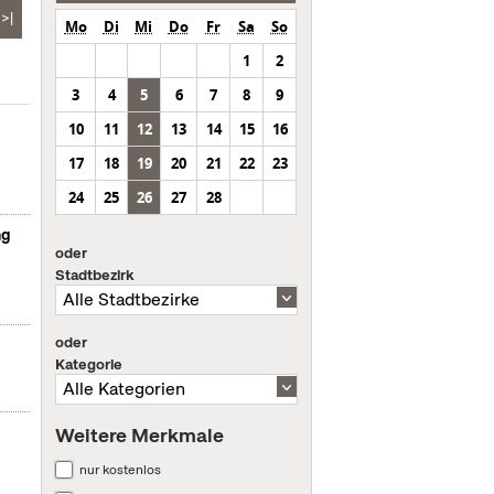
>|
Mo
Di
Mi
Do
Fr
Sa
So
1
2
3
4
5
6
7
8
9
10
11
12
13
14
15
16
17
18
19
20
21
22
23
24
25
26
27
28
ng
oder
Stadtbezirk
oder
Kategorie
Weitere Merkmale
nur kostenlos