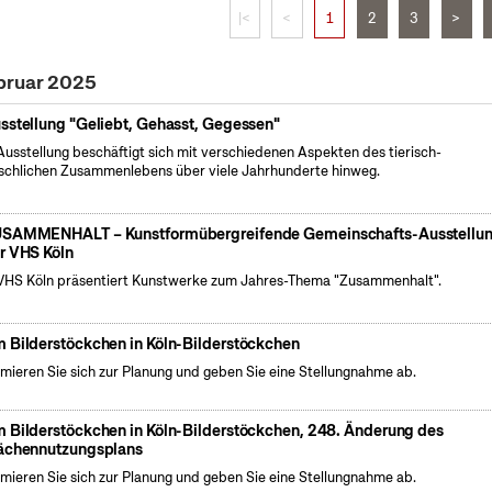
|<
<
1
2
3
>
bruar 2025
sstellung "Geliebt, Gehasst, Gegessen"
Ausstellung beschäftigt sich mit verschiedenen Aspekten des tierisch-
chlichen Zusammenlebens über viele Jahrhunderte hinweg.
SAMMENHALT – Kunstformübergreifende Gemeinschafts-Ausstellu
r VHS Köln
VHS Köln präsentiert Kunstwerke zum Jahres-Thema "Zusammenhalt".
 Bilderstöckchen in Köln-Bilderstöckchen
rmieren Sie sich zur Planung und geben Sie eine Stellungnahme ab.
 Bilderstöckchen in Köln-Bilderstöckchen, 248. Änderung des
ächennutzungsplans
rmieren Sie sich zur Planung und geben Sie eine Stellungnahme ab.