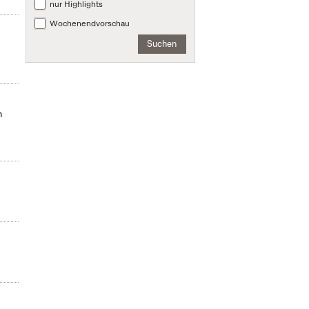
nur Highlights
Wochenendvorschau
Suchen
m