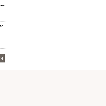
ölner
er
>|