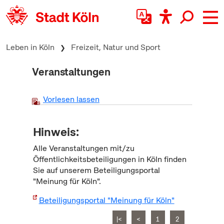
zum Inhalt springen
Leben in Köln
Freizeit, Natur und Sport
Veranstaltungen
Vorlesen lassen
Hinweis:
Alle Veranstaltungen mit/zu
Öffentlichkeitsbeteiligungen in Köln finden
Sie auf unserem Beteiligungsportal
"Meinung für Köln".
Beteiligungsportal "Meinung für Köln"
|<
<
1
2