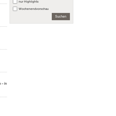
nur Highlights
Wochenendvorschau
Suchen
 – in