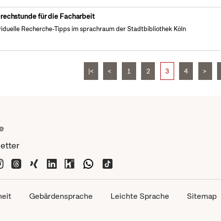
rechstunde für die Facharbeit
viduelle Recherche-Tipps im sprachraum der Stadtbibliothek Köln
|<
<
1
2
3
4
>
e
etter
heit
Gebärdensprache
Leichte Sprache
Sitemap