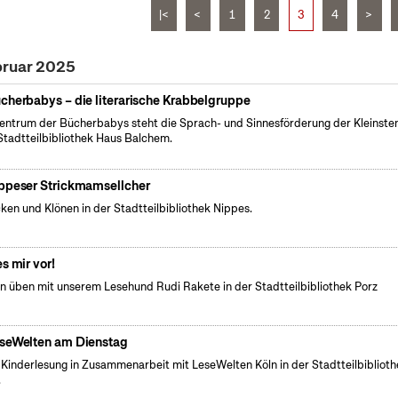
|<
<
1
2
3
4
>
bruar 2025
cherbabys – die literarische Krabbelgruppe
entrum der Bücherbabys steht die Sprach- und Sinnesförderung der Kleinsten
Stadtteilbibliothek Haus Balchem.
ppeser Strickmamsellcher
cken und Klönen in der Stadtteilbibliothek Nippes.
es mir vor!
n üben mit unserem Lesehund Rudi Rakete in der Stadtteilbibliothek Porz
seWelten am Dienstag
 Kinderlesung in Zusammenarbeit mit LeseWelten Köln in der Stadtteilbibliot
.