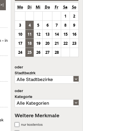
>|
Mo
Di
Mi
Do
Fr
Sa
So
1
2
3
4
5
6
7
8
9
10
11
12
13
14
15
16
 – in
17
18
19
20
21
22
23
24
25
26
27
28
oder
Stadtbezirk
oder
Kategorie
Weitere Merkmale
hek
nur kostenlos