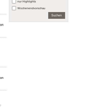
nur Highlights
Wochenendvorschau
Suchen
von
von
t
k