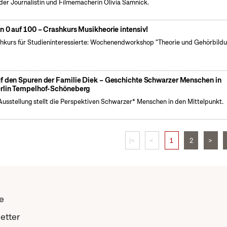
der Journalistin und Filmemacherin Olivia Samnick.
n 0 auf 100 – Crashkurs Musikheorie intensiv!
hkurs für Studieninteressierte: Wochenendworkshop "Theorie und Gehörbild
f den Spuren der Familie Diek – Geschichte Schwarzer Menschen in
rlin Tempelhof-Schöneberg
Ausstellung stellt die Perspektiven Schwarzer* Menschen in den Mittelpunkt.
|<
<
1
2
>
e
etter