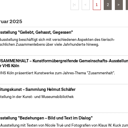
|<
<
1
2
>
ruar 2025
sstellung "Geliebt, Gehasst, Gegessen"
Ausstellung beschäftigt sich mit verschiedenen Aspekten des tierisch-
chlichen Zusammenlebens über viele Jahrhunderte hinweg.
SAMMENHALT – Kunstformübergreifende Gemeinschafts-Ausstellu
r VHS Köln
VHS Köln präsentiert Kunstwerke zum Jahres-Thema "Zusammenhalt".
itungskunst – Sammlung Helmut Schäfer
tellung in der Kunst- und Museumsbibliothek
sstellung "Beziehungen – Bild und Text im Dialog"
 Ausstellung mit Texten von Nicole Truè und Fotografien von Klaus W. Kuck zu