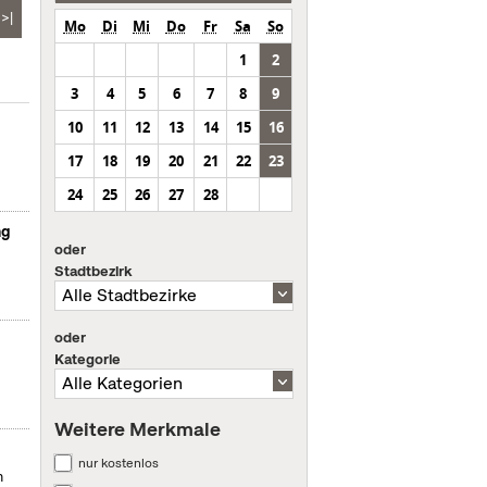
>|
Mo
Di
Mi
Do
Fr
Sa
So
1
2
3
4
5
6
7
8
9
10
11
12
13
14
15
16
17
18
19
20
21
22
23
24
25
26
27
28
ng
oder
Stadtbezirk
oder
Kategorie
Weitere Merkmale
nur kostenlos
m