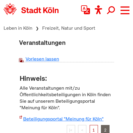
zum Inhalt springen
Leben in Köln
Freizeit, Natur und Sport
Veranstaltungen
Vorlesen lassen
Hinweis:
Alle Veranstaltungen mit/zu
Öffentlichkeitsbeteiligungen in Köln finden
Sie auf unserem Beteiligungsportal
"Meinung für Köln".
Beteiligungsportal "Meinung für Köln"
|<
<
1
2