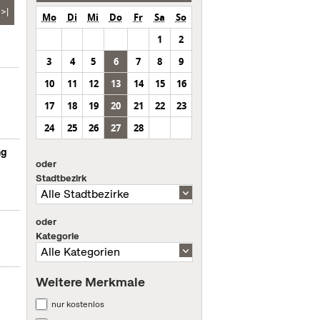
>|
Mo
Di
Mi
Do
Fr
Sa
So
1
2
3
4
5
6
7
8
9
10
11
12
13
14
15
16
17
18
19
20
21
22
23
24
25
26
27
28
ng
oder
Stadtbezirk
oder
Kategorie
Weitere Merkmale
nur kostenlos