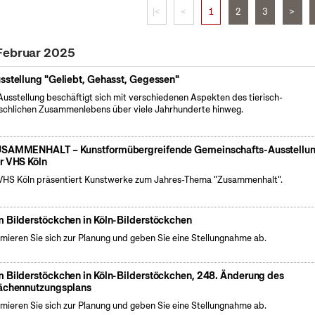
|<
<
1
2
3
>
 Februar 2025
sstellung "Geliebt, Gehasst, Gegessen"
Ausstellung beschäftigt sich mit verschiedenen Aspekten des tierisch-
chlichen Zusammenlebens über viele Jahrhunderte hinweg.
SAMMENHALT – Kunstformübergreifende Gemeinschafts-Ausstellu
r VHS Köln
VHS Köln präsentiert Kunstwerke zum Jahres-Thema "Zusammenhalt".
 Bilderstöckchen in Köln-Bilderstöckchen
rmieren Sie sich zur Planung und geben Sie eine Stellungnahme ab.
 Bilderstöckchen in Köln-Bilderstöckchen, 248. Änderung des
ächennutzungsplans
rmieren Sie sich zur Planung und geben Sie eine Stellungnahme ab.