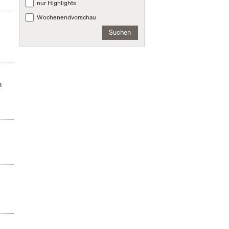
nur Highlights
Wochenendvorschau
Suchen
m