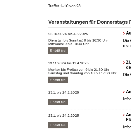
Treffer 1–10 von 28
Veranstaltungen für Donnerstags
Au
25.10.2024
bis
4.5.2025
Dienstag bis Sonntag: 9 bis 16:30 Uhr
Die 
Mittwoch: 9 bis 19:30 Uhr
mens
Eintritt frei
ZU
13.11.2024
bis
11.4.2025
de
Montag bis Freitag von 9 bis 21:30 Uhr
Samstag und Sonntag von 10 bis 17:30 Uhr
Die 
Eintritt frei
Am
23.1.
bis
24.2.2025
Info
Eintritt frei
Am
23.1.
bis
24.2.2025
Fl
Eintritt frei
Info