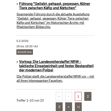
Führung "Geliebt, gehasst, gegessen. Kölner
Tiere zwischen Käfig und Körbchen"
Spannende Führung durch die aktuelle Ausstellung
"Geliebt, gehasst, gegessen: Kölner Tiere zwischen
Käfig und Körbchen" im Historischen Archiv mit
Rheinischem Bildarchiv.
5.2.2025
18 bis 19:30 Uhr
Eintritt frei
Vortrag: Die Landesreiterstaffel NRW –
taktische Einsatzeinheit und fester Bestandteil
der modernen Polizei
Die Polizei stellt die Landesreiterstaffel NRW vor – mit
all ihren interessanten Facetten.
|<
<
1
2
Treffer 1–10 von 23
3
>
>|