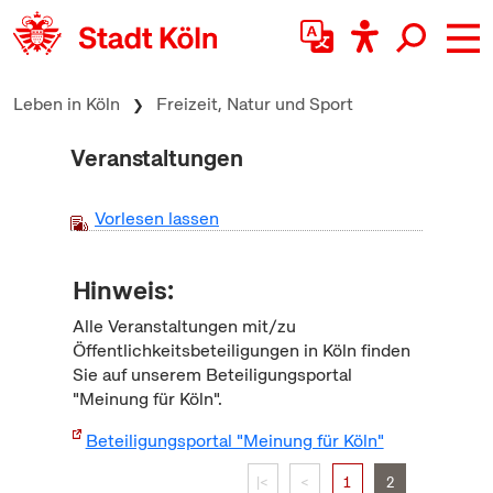
zum Inhalt springen
Leben in Köln
Freizeit, Natur und Sport
Veranstaltungen
Vorlesen lassen
Hinweis:
Alle Veranstaltungen mit/zu
Öffentlichkeitsbeteiligungen in Köln finden
Sie auf unserem Beteiligungsportal
"Meinung für Köln".
Beteiligungsportal "Meinung für Köln"
|<
<
1
2