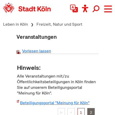
zum Inhalt springen
Leben in Köln
Freizeit, Natur und Sport
Veranstaltungen
Vorlesen lassen
Hinweis:
Alle Veranstaltungen mit/zu
Öffentlichkeitsbeteiligungen in Köln finden
Sie auf unserem Beteiligungsportal
"Meinung für Köln".
Beteiligungsportal "Meinung für Köln"
|<
<
1
2