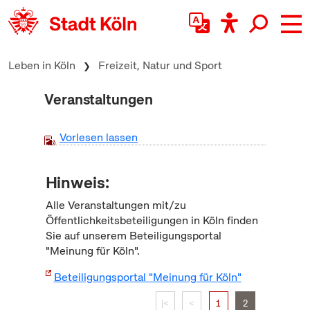
zum Inhalt springen
Leben in Köln
Freizeit, Natur und Sport
Veranstaltungen
Vorlesen lassen
Hinweis:
Alle Veranstaltungen mit/zu
Öffentlichkeitsbeteiligungen in Köln finden
Sie auf unserem Beteiligungsportal
"Meinung für Köln".
Beteiligungsportal "Meinung für Köln"
|<
<
1
2