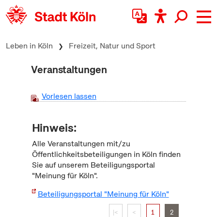
zum Inhalt springen
Leben in Köln
Freizeit, Natur und Sport
Veranstaltungen
Vorlesen lassen
Hinweis:
Alle Veranstaltungen mit/zu
Öffentlichkeitsbeteiligungen in Köln finden
Sie auf unserem Beteiligungsportal
"Meinung für Köln".
Beteiligungsportal "Meinung für Köln"
|<
<
1
2