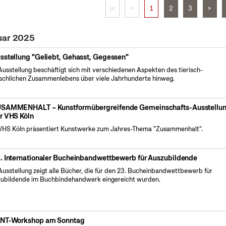
|<
<
1
2
3
>
uar 2025
sstellung "Geliebt, Gehasst, Gegessen"
Ausstellung beschäftigt sich mit verschiedenen Aspekten des tierisch-
chlichen Zusammenlebens über viele Jahrhunderte hinweg.
SAMMENHALT – Kunstformübergreifende Gemeinschafts-Ausstellu
r VHS Köln
VHS Köln präsentiert Kunstwerke zum Jahres-Thema "Zusammenhalt".
. Internationaler Bucheinbandwettbewerb für Auszubildende
Ausstellung zeigt alle Bücher, die für den 23. Bucheinbandwettbewerb für
ubildende im Buchbindehandwerk eingereicht wurden.
NT-Workshop am Sonntag