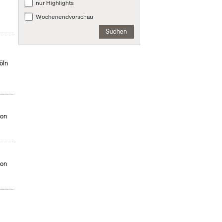
nur Highlights
Wochenendvorschau
Suchen
öln
von
von