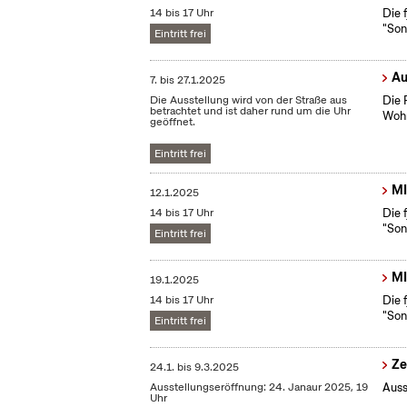
14 bis 17 Uhr
Die 
"Son
Eintritt frei
Au
7.
bis
27.1.2025
Die Ausstellung wird von der Straße aus
Die 
betrachtet und ist daher rund um die Uhr
Wohn
geöffnet.
Eintritt frei
MI
12.1.2025
14 bis 17 Uhr
Die 
"Son
Eintritt frei
MI
19.1.2025
14 bis 17 Uhr
Die 
"Son
Eintritt frei
Ze
24.1.
bis
9.3.2025
Ausstellungseröffnung: 24. Janaur 2025, 19
Auss
Uhr