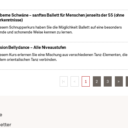
lberne Schwäne – sanftes Ballett für Menschen jenseits der 55 (ohne
rkenntnisse)
iesem Schnupperkurs haben Sie die Möglichkeit Ballett auf eine besonders
nde und schonende Weise kennen zu lernen.
sion Bellydance – Alle Niveaustufen
iesem Kurs erlernen Sie eine Mischung aus verschiedenen Tanz-Elementen, die
dem orientalischen Tanz verbinden.
|<
<
1
2
3
>
e
etter