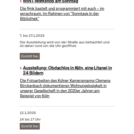
MINT-Workshop am Sonntag
Die fjmk bastelt und programmiert mit euch – im
sprachraum. Im Rahmen von "Sonntags in der
Bibliothek"
7.
bis
27.1.2025
Die Ausstellung wird von der Straße aus betrachtet und
ist daher rund um die Uhr geöffnet.
Eintritt frei
Ausstellung: Obdachlos in Köln, eine Litanei in
24 Bildern
Die Fotoarbeiten des Kölner Kameramanns Clemens
Birckenbach dokumentieren Wohnungslosigkeit in
unserer Gesellschaft in den 2020er Jahren am
Beispiel von Köln
12.1.2025
14 bis 17 Uhr
Eintritt frei