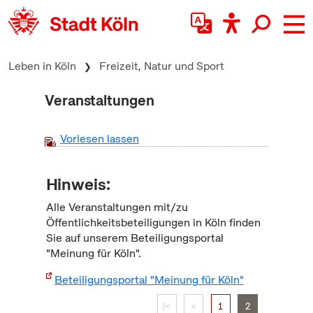
zum Inhalt springen
Leben in Köln
Freizeit, Natur und Sport
Veranstaltungen
Vorlesen lassen
Hinweis:
Alle Veranstaltungen mit/zu
Öffentlichkeitsbeteiligungen in Köln finden
Sie auf unserem Beteiligungsportal
"Meinung für Köln".
Beteiligungsportal "Meinung für Köln"
|<
<
1
2