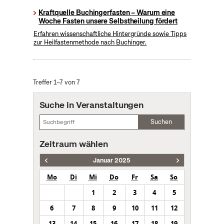
Kraftquelle Buchingerfasten – Warum eine
Woche Fasten unsere Selbstheilung fördert
Erfahren wissenschaftliche Hintergründe sowie Tipps
zur Heilfastenmethode nach Buchinger.
Treffer 1–7 von 7
Suche in Veranstaltungen
Suchen
Zeitraum wählen
Januar 2025
Mo
Di
Mi
Do
Fr
Sa
So
1
2
3
4
5
6
7
8
9
10
11
12
13
14
15
16
17
18
19