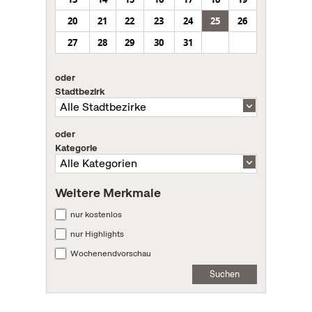
20
21
22
23
24
25
26
27
28
29
30
31
oder
Stadtbezirk
oder
Kategorie
Weitere Merkmale
nur kostenlos
nur Highlights
Wochenendvorschau
Suchen