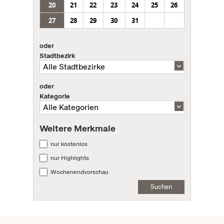
20
21
22
23
24
25
26
27
28
29
30
31
oder
Stadtbezirk
oder
Kategorie
Weitere Merkmale
nur kostenlos
nur Highlights
Wochenendvorschau
Suchen