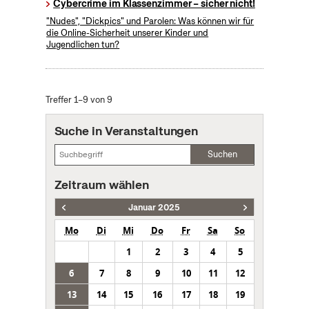
Cybercrime im Klassenzimmer – sicher nicht!
"Nudes", "Dickpics" und Parolen: Was können wir für
die Online-Sicherheit unserer Kinder und
Jugendlichen tun?
Treffer 1–9 von 9
Suche in Veranstaltungen
Suchen
Zeitraum wählen
Januar 2025
Mo
Di
Mi
Do
Fr
Sa
So
1
2
3
4
5
6
7
8
9
10
11
12
13
14
15
16
17
18
19