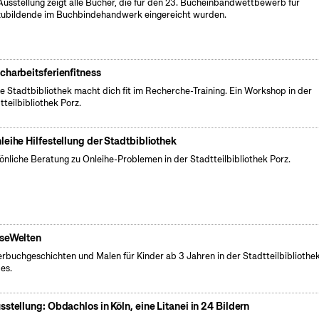
Ausstellung zeigt alle Bücher, die für den 23. Bucheinbandwettbewerb für
ubildende im Buchbindehandwerk eingereicht wurden.
charbeitsferienfitness
e Stadtbibliothek macht dich fit im Recherche-Training. Ein Workshop in der
tteilbibliothek Porz.
leihe Hilfestellung der Stadtbibliothek
önliche Beratung zu Onleihe-Problemen in der Stadtteilbibliothek Porz.
seWelten
erbuchgeschichten und Malen für Kinder ab 3 Jahren in der Stadtteilbibliothe
es.
sstellung: Obdachlos in Köln, eine Litanei in 24 Bildern