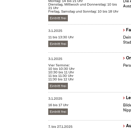
Montag: 14 bis 21 Uhr
Die 
Dienstag, Mittwoch und Donnerstag: 10 bis
Ausz
21 Uhr
Freitag, Samstag und Sonntag: 10 bis 18 Uhr
Eintritt frei
Fa
3.1.2025
11 bis 13:30 Uhr
Dein
Stad
Eintritt frei
On
3.1.2025
Vier Termine:
Pers
10 bis 10:30 Uhr
10:30 bis 11 Uhr
11 bis 11:30 Uhr
11:30 bis 12 Uhr
Eintritt frei
Le
3.1.2025
16 bis 17 Uhr
Bild
Nipp
Eintritt frei
Au
7.
bis
27.1.2025