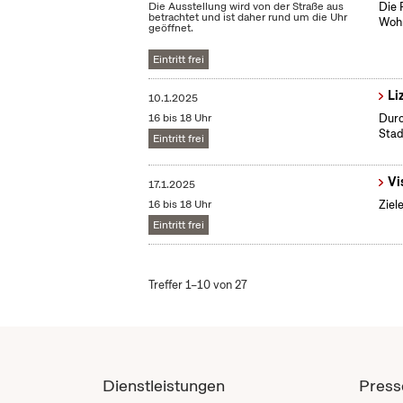
Die Ausstellung wird von der Straße aus
Die 
betrachtet und ist daher rund um die Uhr
Wohn
geöffnet.
Eintritt frei
Li
10.1.2025
16 bis 18 Uhr
Durc
Stad
Eintritt frei
Vi
17.1.2025
16 bis 18 Uhr
Ziel
Eintritt frei
Treffer 1–10 von 27
Dienstleistungen
Press