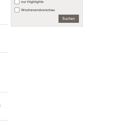
nur Highlights
Wochenendvorschau
Suchen
k