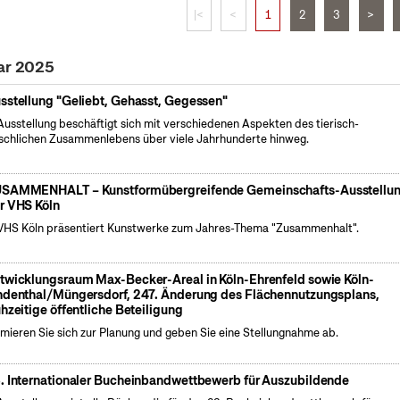
|<
<
1
2
3
>
uar 2025
sstellung "Geliebt, Gehasst, Gegessen"
Ausstellung beschäftigt sich mit verschiedenen Aspekten des tierisch-
chlichen Zusammenlebens über viele Jahrhunderte hinweg.
SAMMENHALT – Kunstformübergreifende Gemeinschafts-Ausstellu
r VHS Köln
VHS Köln präsentiert Kunstwerke zum Jahres-Thema "Zusammenhalt".
twicklungsraum Max-Becker-Areal in Köln-Ehrenfeld sowie Köln-
ndenthal/Müngersdorf, 247. Änderung des Flächennutzungsplans,
ühzeitige öffentliche Beteiligung
rmieren Sie sich zur Planung und geben Sie eine Stellungnahme ab.
. Internationaler Bucheinbandwettbewerb für Auszubildende