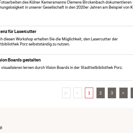
Fotoarbeiten des Kölner Kameramanns Clemens Birckenbach dokumentieren
ungslosigkeit in unserer Gesellschaft in den 2020er Jahren am Beispiel von K
zenz für Lasercutter
h diesen Workshop erhalten Sie die Möglichkeit, den Lasercutter der
tbibliothek Porz selbstständig zu nutzen.
sion Boards gestalten
e visualisieren lernen durch Vision Boards in der Stadtteilbibliothek Porz.
|<
<
1
2
3
>
e