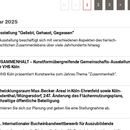
|<
<
1
2
3
>
uar 2025
sstellung "Geliebt, Gehasst, Gegessen"
Ausstellung beschäftigt sich mit verschiedenen Aspekten des tierisch-
chlichen Zusammenlebens über viele Jahrhunderte hinweg.
SAMMENHALT – Kunstformübergreifende Gemeinschafts-Ausstellu
r VHS Köln
VHS Köln präsentiert Kunstwerke zum Jahres-Thema "Zusammenhalt".
twicklungsraum Max-Becker-Areal in Köln-Ehrenfeld sowie Köln-
ndenthal/Müngersdorf, 247. Änderung des Flächennutzungsplans,
ühzeitige öffentliche Beteiligung
rmieren Sie sich zur Planung und geben Sie eine Stellungnahme ab.
. Internationaler Bucheinbandwettbewerb für Auszubildende