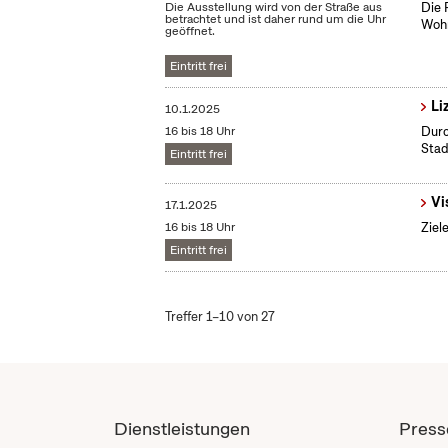
Die Ausstellung wird von der Straße aus
Die 
betrachtet und ist daher rund um die Uhr
Wohn
geöffnet.
Eintritt frei
Li
10.1.2025
16 bis 18 Uhr
Durc
Stad
Eintritt frei
Vi
17.1.2025
16 bis 18 Uhr
Ziel
Eintritt frei
Treffer 1–10 von 27
Dienstleistungen
Press