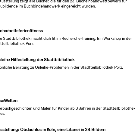
Ausstellung zeigt alle Bücher, die für den 23. Bucheinbandwettbewerb für
ubildende im Buchbindehandwerk eingereicht wurden.
charbeitsferienfitness
e Stadtbibliothek macht dich fit im Recherche-Training. Ein Workshop in der
tteilbibliothek Porz.
leihe Hilfestellung der Stadtbibliothek
önliche Beratung zu Onleihe-Problemen in der Stadtteilbibliothek Porz.
seWelten
erbuchgeschichten und Malen für Kinder ab 3 Jahren in der Stadtteilbibliothe
es.
sstellung: Obdachlos in Köln, eine Litanei in 24 Bildern