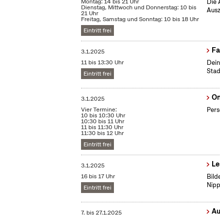
Montag: 14 bis 21 Uhr
Die 
Dienstag, Mittwoch und Donnerstag: 10 bis
Ausz
21 Uhr
Freitag, Samstag und Sonntag: 10 bis 18 Uhr
Eintritt frei
Fa
3.1.2025
11 bis 13:30 Uhr
Dein
Stad
Eintritt frei
On
3.1.2025
Vier Termine:
Pers
10 bis 10:30 Uhr
10:30 bis 11 Uhr
11 bis 11:30 Uhr
11:30 bis 12 Uhr
Eintritt frei
Le
3.1.2025
16 bis 17 Uhr
Bild
Nipp
Eintritt frei
Au
7.
bis
27.1.2025