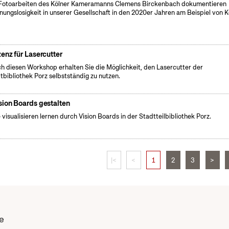
Fotoarbeiten des Kölner Kameramanns Clemens Birckenbach dokumentieren
ungslosigkeit in unserer Gesellschaft in den 2020er Jahren am Beispiel von K
zenz für Lasercutter
h diesen Workshop erhalten Sie die Möglichkeit, den Lasercutter der
tbibliothek Porz selbstständig zu nutzen.
sion Boards gestalten
e visualisieren lernen durch Vision Boards in der Stadtteilbibliothek Porz.
|<
<
1
2
3
>
e