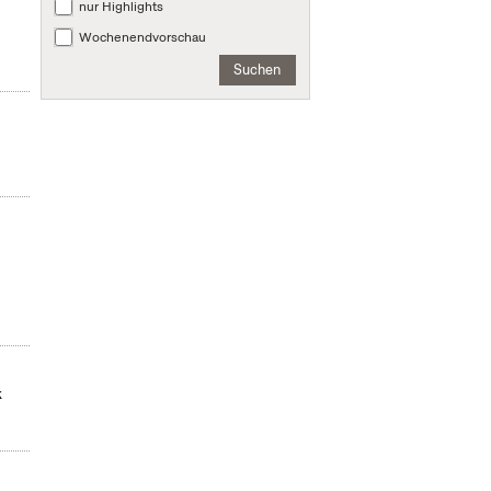
nur Highlights
Wochenendvorschau
Suchen
k