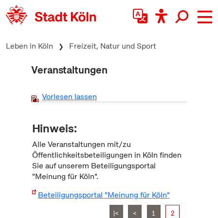
zum Inhalt springen
Leben in Köln
Freizeit, Natur und Sport
Veranstaltungen
Vorlesen lassen
Hinweis:
Alle Veranstaltungen mit/zu
Öffentlichkeitsbeteiligungen in Köln finden
Sie auf unserem Beteiligungsportal
"Meinung für Köln".
Beteiligungsportal "Meinung für Köln"
|<
<
1
2