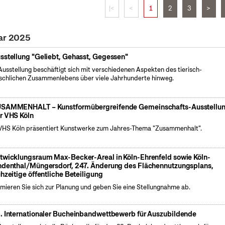
|<
<
1
2
3
>
uar 2025
sstellung "Geliebt, Gehasst, Gegessen"
Ausstellung beschäftigt sich mit verschiedenen Aspekten des tierisch-
chlichen Zusammenlebens über viele Jahrhunderte hinweg.
SAMMENHALT – Kunstformübergreifende Gemeinschafts-Ausstellu
r VHS Köln
VHS Köln präsentiert Kunstwerke zum Jahres-Thema "Zusammenhalt".
twicklungsraum Max-Becker-Areal in Köln-Ehrenfeld sowie Köln-
ndenthal/Müngersdorf, 247. Änderung des Flächennutzungsplans,
ühzeitige öffentliche Beteiligung
rmieren Sie sich zur Planung und geben Sie eine Stellungnahme ab.
. Internationaler Bucheinbandwettbewerb für Auszubildende