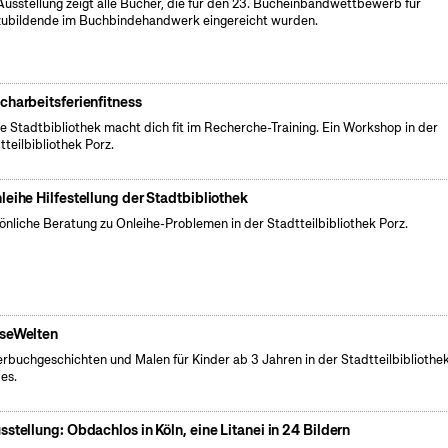
Ausstellung zeigt alle Bücher, die für den 23. Bucheinbandwettbewerb für
ubildende im Buchbindehandwerk eingereicht wurden.
charbeitsferienfitness
e Stadtbibliothek macht dich fit im Recherche-Training. Ein Workshop in der
tteilbibliothek Porz.
leihe Hilfestellung der Stadtbibliothek
önliche Beratung zu Onleihe-Problemen in der Stadtteilbibliothek Porz.
seWelten
erbuchgeschichten und Malen für Kinder ab 3 Jahren in der Stadtteilbibliothe
es.
sstellung: Obdachlos in Köln, eine Litanei in 24 Bildern