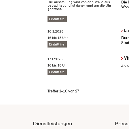
Die Ausstellung wird von der Straße aus
Die 
betrachtet und ist daher rund um die Uhr
Wohn
geöffnet.
Eintritt frei
Li
10.1.2025
16 bis 18 Uhr
Durc
Stad
Eintritt frei
Vi
17.1.2025
16 bis 18 Uhr
Ziel
Eintritt frei
Treffer 1–10 von 27
Dienstleistungen
Press