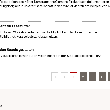
Fotoarbeiten des Kölner Kameramanns Clemens Birckenbach dokumentieren
ungslosigkeit in unserer Gesellschaft in den 2020er Jahren am Beispiel von K
zenz für Lasercutter
h diesen Workshop erhalten Sie die Möglichkeit, den Lasercutter der
tbibliothek Porz selbstständig zu nutzen.
sion Boards gestalten
e visualisieren lernen durch Vision Boards in der Stadtteilbibliothek Porz.
|<
<
1
2
3
>
e