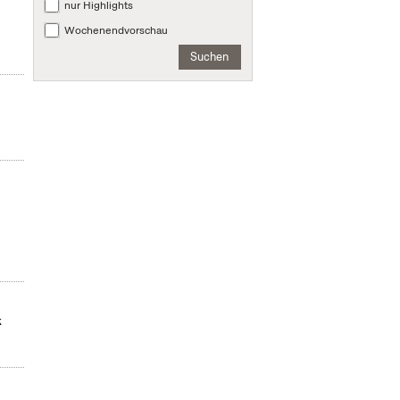
nur Highlights
Wochenendvorschau
Suchen
k