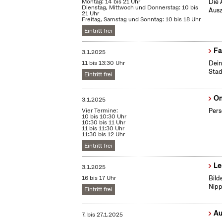
Montag: 14 bis 21 Uhr
Die 
Dienstag, Mittwoch und Donnerstag: 10 bis
Ausz
21 Uhr
Freitag, Samstag und Sonntag: 10 bis 18 Uhr
Eintritt frei
Fa
3.1.2025
11 bis 13:30 Uhr
Dein
Stad
Eintritt frei
On
3.1.2025
Vier Termine:
Pers
10 bis 10:30 Uhr
10:30 bis 11 Uhr
11 bis 11:30 Uhr
11:30 bis 12 Uhr
Eintritt frei
Le
3.1.2025
16 bis 17 Uhr
Bild
Nipp
Eintritt frei
Au
7.
bis
27.1.2025