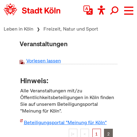
zum Inhalt springen
Leben in Köln
Freizeit, Natur und Sport
Veranstaltungen
Vorlesen lassen
Hinweis:
Alle Veranstaltungen mit/zu
Öffentlichkeitsbeteiligungen in Köln finden
Sie auf unserem Beteiligungsportal
"Meinung für Köln".
Beteiligungsportal "Meinung für Köln"
|<
<
1
2