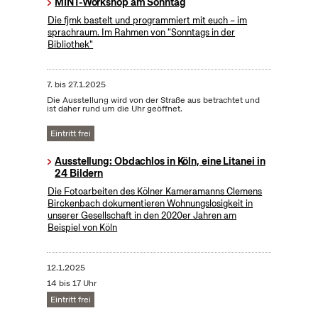
MINT-Workshop am Sonntag
Die fjmk bastelt und programmiert mit euch – im
sprachraum. Im Rahmen von "Sonntags in der
Bibliothek"
7.
bis
27.1.2025
Die Ausstellung wird von der Straße aus betrachtet und
ist daher rund um die Uhr geöffnet.
Eintritt frei
Ausstellung: Obdachlos in Köln, eine Litanei in
24 Bildern
Die Fotoarbeiten des Kölner Kameramanns Clemens
Birckenbach dokumentieren Wohnungslosigkeit in
unserer Gesellschaft in den 2020er Jahren am
Beispiel von Köln
12.1.2025
14 bis 17 Uhr
Eintritt frei