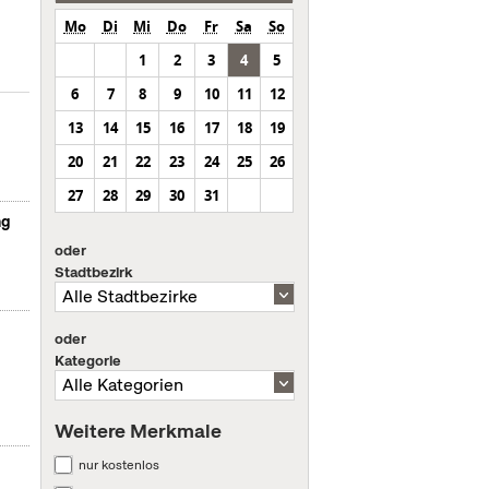
Mo
Di
Mi
Do
Fr
Sa
So
1
2
3
4
5
6
7
8
9
10
11
12
13
14
15
16
17
18
19
20
21
22
23
24
25
26
27
28
29
30
31
ng
oder
Stadtbezirk
oder
Kategorie
Weitere Merkmale
nur kostenlos