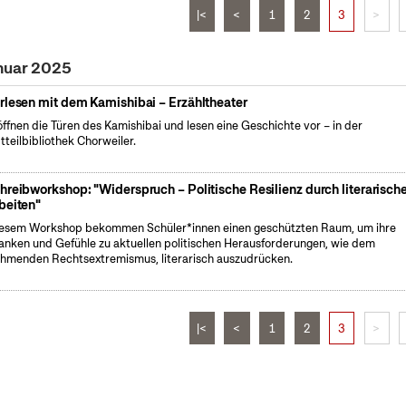
|<
<
1
2
3
>
nuar 2025
rlesen mit dem Kamishibai – Erzähltheater
öffnen die Türen des Kamishibai und lesen eine Geschichte vor – in der
tteilbibliothek Chorweiler.
hreibworkshop: "Widerspruch – Politische Resilienz durch literarisch
beiten"
iesem Workshop bekommen Schüler*innen einen geschützten Raum, um ihre
nken und Gefühle zu aktuellen politischen Herausforderungen, wie dem
hmenden Rechtsextremismus, literarisch auszudrücken.
|<
<
1
2
3
>