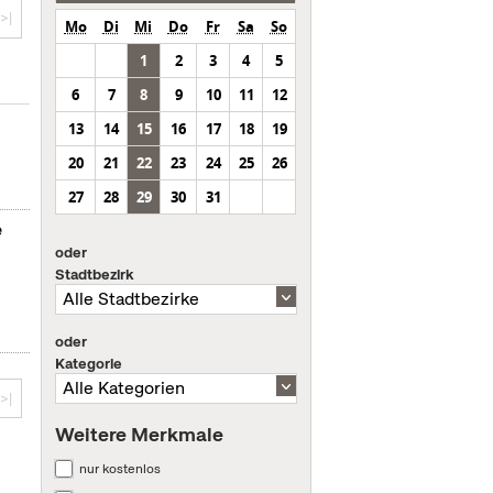
>|
Mo
Di
Mi
Do
Fr
Sa
So
1
2
3
4
5
6
7
8
9
10
11
12
13
14
15
16
17
18
19
20
21
22
23
24
25
26
27
28
29
30
31
e
oder
Stadtbezirk
oder
Kategorie
>|
Weitere Merkmale
nur kostenlos