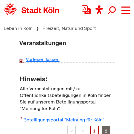
zum Inhalt springen
Leben in Köln
Freizeit, Natur und Sport
Veranstaltungen
Vorlesen lassen
Hinweis:
Alle Veranstaltungen mit/zu
Öffentlichkeitsbeteiligungen in Köln finden
Sie auf unserem Beteiligungsportal
"Meinung für Köln".
Beteiligungsportal "Meinung für Köln"
|<
<
1
2