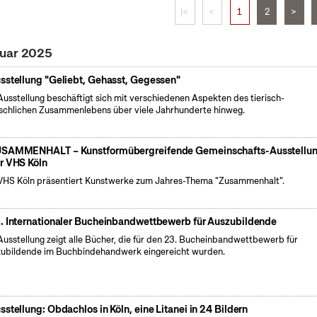
|<
<
1
2
>
nuar 2025
sstellung "Geliebt, Gehasst, Gegessen"
Ausstellung beschäftigt sich mit verschiedenen Aspekten des tierisch-
chlichen Zusammenlebens über viele Jahrhunderte hinweg.
SAMMENHALT – Kunstformübergreifende Gemeinschafts-Ausstellu
r VHS Köln
VHS Köln präsentiert Kunstwerke zum Jahres-Thema "Zusammenhalt".
. Internationaler Bucheinbandwettbewerb für Auszubildende
Ausstellung zeigt alle Bücher, die für den 23. Bucheinbandwettbewerb für
ubildende im Buchbindehandwerk eingereicht wurden.
sstellung: Obdachlos in Köln, eine Litanei in 24 Bildern