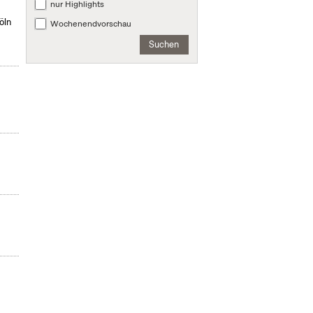
nur Highlights
öln
Wochenendvorschau
Suchen