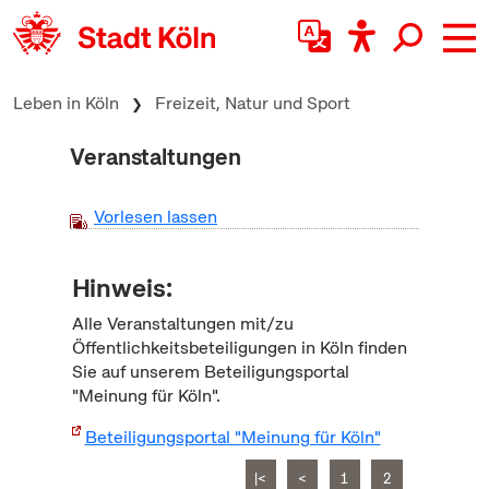
zum Inhalt springen
Leben in Köln
Freizeit, Natur und Sport
Veranstaltungen
Vorlesen lassen
Hinweis:
Alle Veranstaltungen mit/zu
Öffentlichkeitsbeteiligungen in Köln finden
Sie auf unserem Beteiligungsportal
"Meinung für Köln".
Beteiligungsportal "Meinung für Köln"
|<
<
1
2