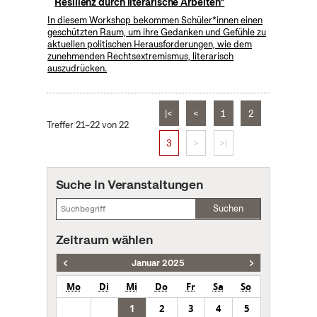
Resilienz durch literarische Arbeiten"
In diesem Workshop bekommen Schüler*innen einen
geschützten Raum, um ihre Gedanken und Gefühle zu
aktuellen politischen Herausforderungen, wie dem
zunehmenden Rechtsextremismus, literarisch
auszudrücken.
|<
<
1
2
Treffer 21–22 von 22
3
>
>|
Suche in Veranstaltungen
Suchen
Zeitraum wählen
Januar 2025
Mo
Di
Mi
Do
Fr
Sa
So
1
2
3
4
5