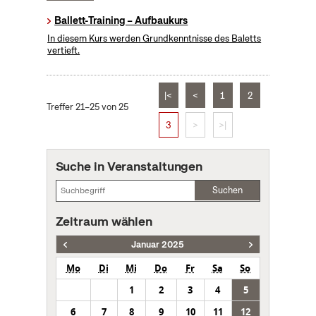
Ballett-Training – Aufbaukurs
In diesem Kurs werden Grundkenntnisse des Baletts
vertieft.
|<
<
1
2
Treffer 21–25 von 25
3
>
>|
Suche in Veranstaltungen
Suchen
Zeitraum wählen
Januar 2025
Mo
Di
Mi
Do
Fr
Sa
So
1
2
3
4
5
6
7
8
9
10
11
12