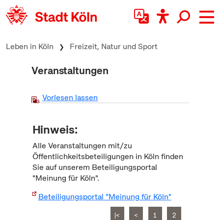
zum Inhalt springen
Leben in Köln
Freizeit, Natur und Sport
Veranstaltungen
Vorlesen lassen
Hinweis:
Alle Veranstaltungen mit/zu
Öffentlichkeitsbeteiligungen in Köln finden
Sie auf unserem Beteiligungsportal
"Meinung für Köln".
Beteiligungsportal "Meinung für Köln"
|<
<
1
2