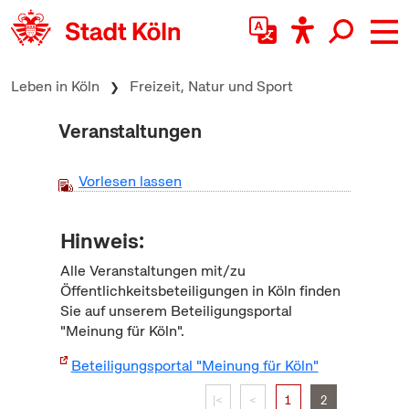
zum Inhalt springen
Leben in Köln
Freizeit, Natur und Sport
Veranstaltungen
Vorlesen lassen
Hinweis:
Alle Veranstaltungen mit/zu
Öffentlichkeitsbeteiligungen in Köln finden
Sie auf unserem Beteiligungsportal
"Meinung für Köln".
Beteiligungsportal "Meinung für Köln"
|<
<
1
2