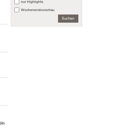
nur Highlights
Wochenendvorschau
Suchen
öln