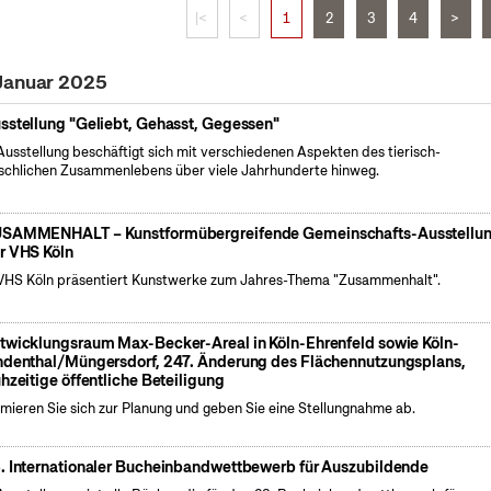
|<
<
1
2
3
4
>
 Januar 2025
sstellung "Geliebt, Gehasst, Gegessen"
Ausstellung beschäftigt sich mit verschiedenen Aspekten des tierisch-
chlichen Zusammenlebens über viele Jahrhunderte hinweg.
SAMMENHALT – Kunstformübergreifende Gemeinschafts-Ausstellu
r VHS Köln
VHS Köln präsentiert Kunstwerke zum Jahres-Thema "Zusammenhalt".
twicklungsraum Max-Becker-Areal in Köln-Ehrenfeld sowie Köln-
ndenthal/Müngersdorf, 247. Änderung des Flächennutzungsplans,
ühzeitige öffentliche Beteiligung
rmieren Sie sich zur Planung und geben Sie eine Stellungnahme ab.
. Internationaler Bucheinbandwettbewerb für Auszubildende