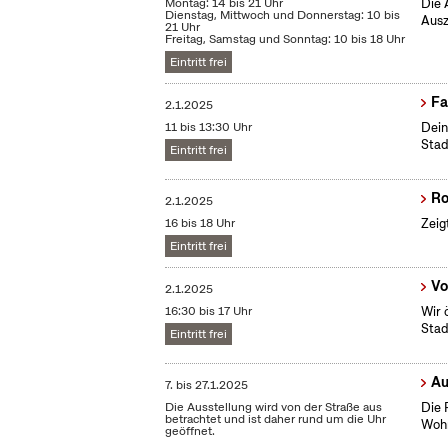
Montag: 14 bis 21 Uhr
Die 
Dienstag, Mittwoch und Donnerstag: 10 bis
Ausz
21 Uhr
Freitag, Samstag und Sonntag: 10 bis 18 Uhr
Eintritt frei
Fa
2.1.2025
11 bis 13:30 Uhr
Dein
Stad
Eintritt frei
R
2.1.2025
16 bis 18 Uhr
Zeig
Eintritt frei
Vo
2.1.2025
16:30 bis 17 Uhr
Wir 
Stad
Eintritt frei
Au
7.
bis
27.1.2025
Die Ausstellung wird von der Straße aus
Die 
betrachtet und ist daher rund um die Uhr
Wohn
geöffnet.