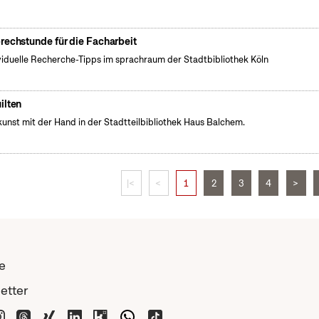
rechstunde für die Facharbeit
viduelle Recherche-Tipps im sprachraum der Stadtbibliothek Köln
ilten
unst mit der Hand in der Stadtteilbibliothek Haus Balchem.
|<
<
1
2
3
4
>
e
etter