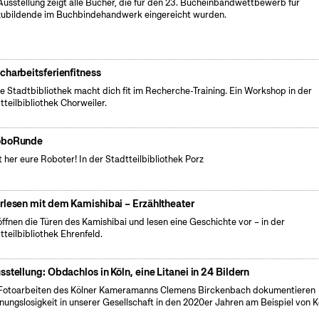
Ausstellung zeigt alle Bücher, die für den 23. Bucheinbandwettbewerb für
ubildende im Buchbindehandwerk eingereicht wurden.
charbeitsferienfitness
e Stadtbibliothek macht dich fit im Recherche-Training. Ein Workshop in der
tteilbibliothek Chorweiler.
oboRunde
t her eure Roboter! In der Stadtteilbibliothek Porz
rlesen mit dem Kamishibai – Erzähltheater
öffnen die Türen des Kamishibai und lesen eine Geschichte vor – in der
tteilbibliothek Ehrenfeld.
sstellung: Obdachlos in Köln, eine Litanei in 24 Bildern
Fotoarbeiten des Kölner Kameramanns Clemens Birckenbach dokumentieren
ungslosigkeit in unserer Gesellschaft in den 2020er Jahren am Beispiel von K