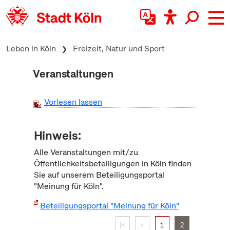
zum Inhalt springen
Leben in Köln
Freizeit, Natur und Sport
Veranstaltungen
Vorlesen lassen
Hinweis:
Alle Veranstaltungen mit/zu
Öffentlichkeitsbeteiligungen in Köln finden
Sie auf unserem Beteiligungsportal
"Meinung für Köln".
Beteiligungsportal "Meinung für Köln"
|<
<
1
2