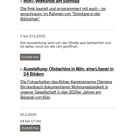
MINT-Workshop am Sonntag
Die fjmk bastelt und programmiert mit euch – im
sprachraum. Im Rahmen von "Sonntags in der
Bibliothek"
7.
bis
27.1.2025
Die Ausstellung wird von der Straße aus betrachtet und
ist daher rund um die Uhr geöffnet.
Eintritt frei
Ausstellung: Obdachlos in Köln, eine Litanei in
24 Bildern
Die Fotoarbeiten des Kölner Kameramanns Clemens
Birckenbach dokumentieren Wohnungslosigkeit in
unserer Gesellschaft in den 2020er Jahren am
Beispiel von Köln
12.1.2025
14 bis 17 Uhr
Eintritt frei