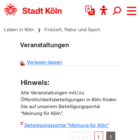
zum Inhalt springen
Leben in Köln
Freizeit, Natur und Sport
Veranstaltungen
Vorlesen lassen
Hinweis:
Alle Veranstaltungen mit/zu
Öffentlichkeitsbeteiligungen in Köln finden
Sie auf unserem Beteiligungsportal
"Meinung für Köln".
Beteiligungsportal "Meinung für Köln"
|<
<
1
2