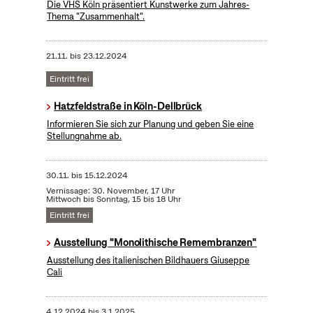
Die VHS Köln präsentiert Kunstwerke zum Jahres-
Thema "Zusammenhalt".
21.11.
bis
23.12.2024
Eintritt frei
Hatzfeldstraße in Köln-Dellbrück
Informieren Sie sich zur Planung und geben Sie eine
Stellungnahme ab.
30.11.
bis
15.12.2024
Vernissage: 30. November, 17 Uhr
Mittwoch bis Sonntag, 15 bis 18 Uhr
Eintritt frei
Ausstellung "Monolithische Remembranzen"
Ausstellung des italienischen Bildhauers Giuseppe
Cali
4.12.2024
bis
3.1.2025