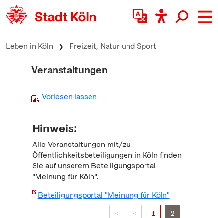
zum Inhalt springen
Leben in Köln
Freizeit, Natur und Sport
Veranstaltungen
Vorlesen lassen
Hinweis:
Alle Veranstaltungen mit/zu
Öffentlichkeitsbeteiligungen in Köln finden
Sie auf unserem Beteiligungsportal
"Meinung für Köln".
Beteiligungsportal "Meinung für Köln"
|<
<
1
2