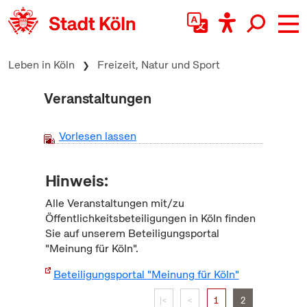
zum Inhalt springen
Leben in Köln
Freizeit, Natur und Sport
Veranstaltungen
Vorlesen lassen
Hinweis:
Alle Veranstaltungen mit/zu
Öffentlichkeitsbeteiligungen in Köln finden
Sie auf unserem Beteiligungsportal
"Meinung für Köln".
Beteiligungsportal "Meinung für Köln"
|<
<
1
2