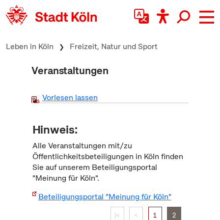
zum Inhalt springen
Leben in Köln
Freizeit, Natur und Sport
Veranstaltungen
Vorlesen lassen
Hinweis:
Alle Veranstaltungen mit/zu
Öffentlichkeitsbeteiligungen in Köln finden
Sie auf unserem Beteiligungsportal
"Meinung für Köln".
Beteiligungsportal "Meinung für Köln"
|<
<
1
2