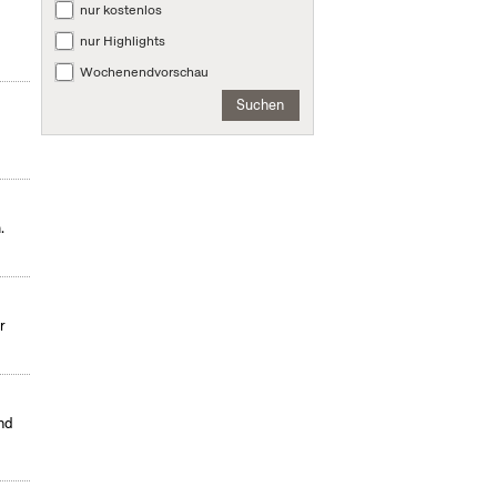
nur kostenlos
nur Highlights
Wochenendvorschau
Suchen
.
r
nd