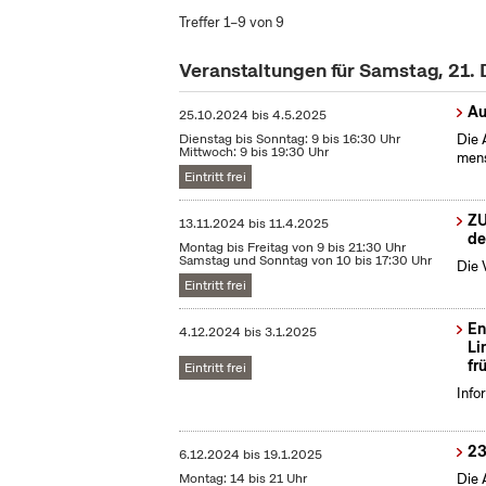
Treffer 1–9 von 9
Veranstaltungen für Samstag, 21
Au
25.10.2024
bis
4.5.2025
Dienstag bis Sonntag: 9 bis 16:30 Uhr
Die 
Mittwoch: 9 bis 19:30 Uhr
mens
Eintritt frei
ZU
13.11.2024
bis
11.4.2025
de
Montag bis Freitag von 9 bis 21:30 Uhr
Samstag und Sonntag von 10 bis 17:30 Uhr
Die 
Eintritt frei
En
4.12.2024
bis
3.1.2025
Li
fr
Eintritt frei
Info
23
6.12.2024
bis
19.1.2025
Montag: 14 bis 21 Uhr
Die 