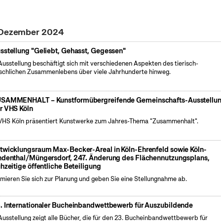
. Dezember 2024
sstellung "Geliebt, Gehasst, Gegessen"
Ausstellung beschäftigt sich mit verschiedenen Aspekten des tierisch-
chlichen Zusammenlebens über viele Jahrhunderte hinweg.
SAMMENHALT – Kunstformübergreifende Gemeinschafts-Ausstellu
r VHS Köln
VHS Köln präsentiert Kunstwerke zum Jahres-Thema "Zusammenhalt".
twicklungsraum Max-Becker-Areal in Köln-Ehrenfeld sowie Köln-
ndenthal/Müngersdorf, 247. Änderung des Flächennutzungsplans,
ühzeitige öffentliche Beteiligung
rmieren Sie sich zur Planung und geben Sie eine Stellungnahme ab.
. Internationaler Bucheinbandwettbewerb für Auszubildende
Ausstellung zeigt alle Bücher, die für den 23. Bucheinbandwettbewerb für