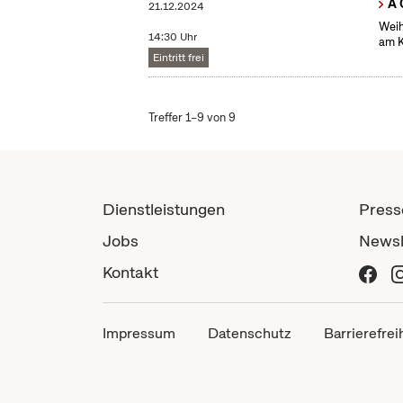
A 
21.12.2024
Weih
14:30 Uhr
am 
Eintritt frei
Treffer 1–9 von 9
Dienstleistungen
Press
Jobs
Newsl
Kontakt
Impressum
Datenschutz
Barrierefrei