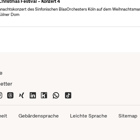
Christmas Festival – Konzert 4
nachtskonzert des Sinfonischen BlasOrchesters Köln auf dem Weihnachtsma
Kölner Dom
e
etter
heit
Gebärdensprache
Leichte Sprache
Sitemap