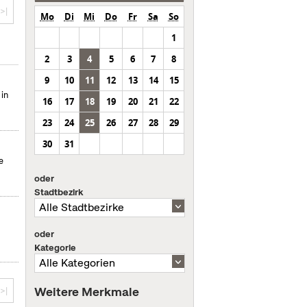
>|
Mo
Di
Mi
Do
Fr
Sa
So
1
2
3
4
5
6
7
8
9
10
11
12
13
14
15
 in
16
17
18
19
20
21
22
23
24
25
26
27
28
29
30
31
e
oder
Stadtbezirk
oder
Kategorie
Weitere Merkmale
>|