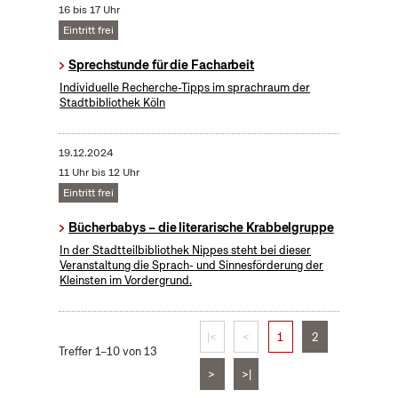
16 bis 17 Uhr
Eintritt frei
Sprechstunde für die Facharbeit
Individuelle Recherche-Tipps im sprachraum der
Stadtbibliothek Köln
19.12.2024
11 Uhr bis 12 Uhr
Eintritt frei
Bücherbabys – die literarische Krabbelgruppe
In der Stadtteilbibliothek Nippes steht bei dieser
Veranstaltung die Sprach- und Sinnesförderung der
Kleinsten im Vordergrund.
|<
<
1
2
Treffer 1–10 von 13
>
>|