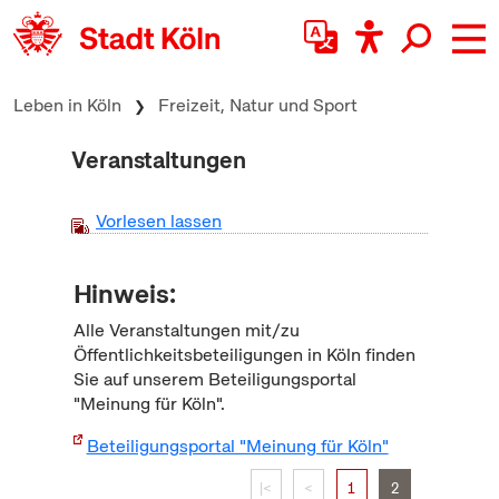
zum Inhalt springen
Leben in Köln
Freizeit, Natur und Sport
Veranstaltungen
Vorlesen lassen
Hinweis:
Alle Veranstaltungen mit/zu
Öffentlichkeitsbeteiligungen in Köln finden
Sie auf unserem Beteiligungsportal
"Meinung für Köln".
Beteiligungsportal "Meinung für Köln"
|<
<
1
2