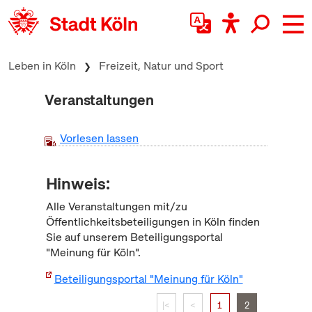
zum Inhalt springen
Leben in Köln
Freizeit, Natur und Sport
Veranstaltungen
Vorlesen lassen
Hinweis:
Alle Veranstaltungen mit/zu
Öffentlichkeitsbeteiligungen in Köln finden
Sie auf unserem Beteiligungsportal
"Meinung für Köln".
Beteiligungsportal "Meinung für Köln"
|<
<
1
2